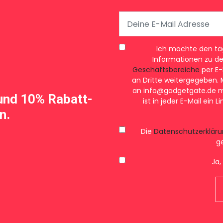
Ich möchte den tägl
Informationen zu d
Geschäftsbereiche
per E-
an Dritte weitergegeben. M
an
info@gadgetgate.de
m
und 10% Rabatt-
ist in jeder E-Mail ein
n.
Die
Datenschutzerkläru
g
Ja, 