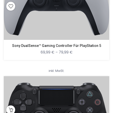
Sony DualSense™ Gaming Controller Für PlayStation 5
69,99
€
–
79,99
€
inkl. MwSt.