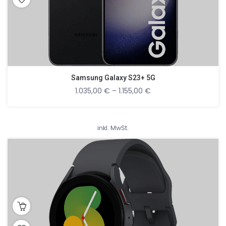
Samsung Galaxy S23+ 5G
1.035,00
€
–
1.155,00
€
inkl. MwSt.