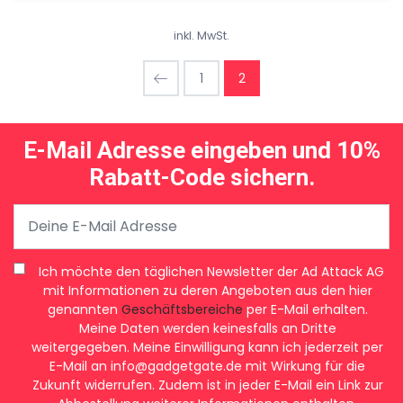
Smartphone, das die Zukunft der Technologie einläutet
und deine Erwartungen übertreffen wird. Tauche ein in
inkl. MwSt.
die beeindruckende Welt des Xiaomi 13 und erlebe eine
perfekte Symbiose aus Innovation und Eleganz, die
1
2
jeden Aspekt deines mobilen Lebens bereichert.
E-Mail Adresse eingeben und 10%
Rabatt-Code sichern.
Ich möchte den täglichen Newsletter der Ad Attack AG
mit Informationen zu deren Angeboten aus den hier
genannten
Geschäftsbereiche
per E-Mail erhalten.
Meine Daten werden keinesfalls an Dritte
weitergegeben. Meine Einwilligung kann ich jederzeit per
E-Mail an
info@gadgetgate.de
mit Wirkung für die
Zukunft widerrufen. Zudem ist in jeder E-Mail ein Link zur