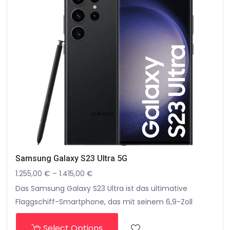
Erlebnis.
Samsung Galaxy S23 Ultra 5G
1.255,00
€
–
1.415,00
€
Das Samsung Galaxy S23 Ultra ist das ultimative
Flaggschiff-Smartphone, das mit seinem 6,9-Zoll
Dynamic AMOLED 2X Display, revolutionärer Quad-
Select Options
Kamera mit 200-Megapixel-Hauptsensor und