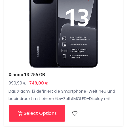
Xiaomi 13 256 GB
999,90
€
749,00
€
Das Xiaomi 13 definiert die Smartphone-Welt neu und
beeindruckt mit einem 6,5-Zoll AMOLED-Display mit
144 Hz, einer innovativen Quad-Kamera mit 150-
Select Options
Megapixel-Hauptsensor und leistungsstarkem
Snapdragon-Prozessor – ein revolutionäres