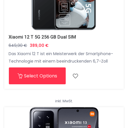
Xiaomi 12 T 5G 256 GB Dual SIM
649,90
€
389,00
€
Das Xiaomi 12 T ist ein Meisterwerk der Smartphone-
Technologie mit einem beeindruckenden 6,7-Zoll
AMOLED-Display, einer fortschrittlichen Triple-Kamera
Select Options
und leistungsstarkem Snapdragon-Prozessor. Erlebe die
perfekte Balance aus Innovation und Eleganz in einem
Smartphone, das deine Erwartungen übertreffen wird.
inkl. MwSt.