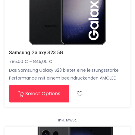
Samsung Galaxy S23 5G
785,00
€
–
845,00
€
Das Samsung Galaxy S23 bietet eine leistungsstarke
Performance mit einem beeindruckenden AMOLED-
Display und einer professionellen Kamera für brillante
Select Options
Aufnahmen. Genießen Sie ultraschnelle 5G-
Konnektivität, lange Akkulaufzeit und modernste
Sicherheitsfunktionen, um Ihr Smartphone-Erlebnis zu
optimieren. Mit seinem eleganten Design und intuitiver
inkl. MwSt.
Benutzeroberfläche setzt das Galaxy S23 neue
Maßstäbe für ein herausragendes Smartphone-