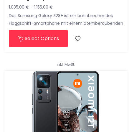
1.035,00
€
–
1.155,00
€
Das Samsung Galaxy S23+ ist ein bahnbrechendes
Flaggschiff-Smartphone mit einem atemberaubenden
6,7-Zoll Super AMOLED Plus Display, einer
Select Options
fortschrittlichen Triple-Kamera mit 108-Megapixel-
Hauptsensor und einem leistungsstarken Octa-Core-
Prozessor für eine nahtlose und beeindruckende
Leistung. Mit seinem eleganten Design und
inkl. MwSt.
erstklassigen Funktionen bietet das Galaxy S23+ ein
unvergleichliches Smartphone-Erlebnis.