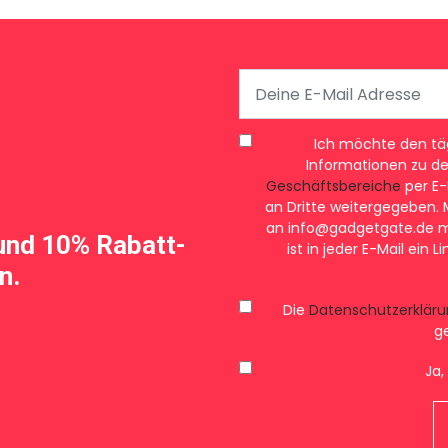
Ich möchte den tägl
Informationen zu d
Geschäftsbereiche
per E-
an Dritte weitergegeben. M
an
info@gadgetgate.de
m
und 10% Rabatt-
ist in jeder E-Mail ein
n.
Die
Datenschutzerkläru
g
Ja, 