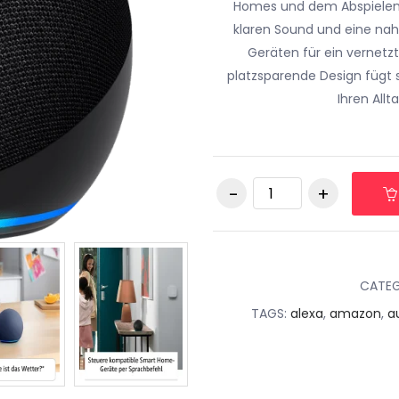
Homes und dem Abspielen v
klaren Sound und eine nah
Geräten für ein vernetz
platzsparende Design fügt 
Ihren All
Amazon Echo Dot
(5. Generation,
2022), mit Alexa,
Smart Speaker
quantity
CATE
TAGS:
alexa
,
amazon
,
a