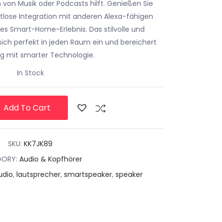
on Musik oder Podcasts hilft. Genießen Sie
tlose Integration mit anderen Alexa-fähigen
tes Smart-Home-Erlebnis. Das stilvolle und
sich perfekt in jeden Raum ein und bereichert
tag mit smarter Technologie.
In Stock
Add To Cart
SKU:
KK7JK89
GORY:
Audio & Kopfhörer
udio
,
lautsprecher
,
smartspeaker
,
speaker