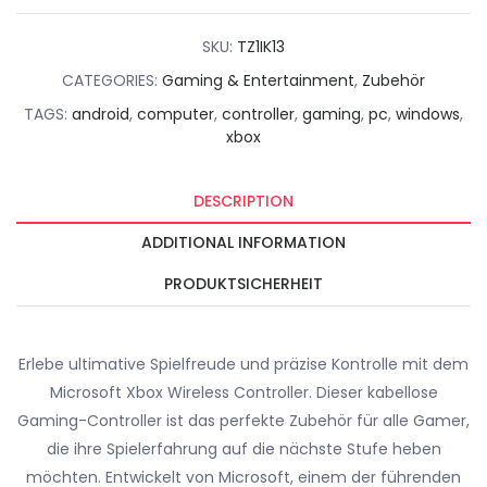
für Android, PC, Xbox
One, Xbox Series X
quantity
SKU:
TZ1IK13
CATEGORIES:
Gaming & Entertainment
,
Zubehör
TAGS:
android
,
computer
,
controller
,
gaming
,
pc
,
windows
,
xbox
DESCRIPTION
ADDITIONAL INFORMATION
PRODUKTSICHERHEIT
Erlebe ultimative Spielfreude und präzise Kontrolle mit dem
Microsoft Xbox Wireless Controller. Dieser kabellose
Gaming-Controller ist das perfekte Zubehör für alle Gamer,
die ihre Spielerfahrung auf die nächste Stufe heben
möchten. Entwickelt von Microsoft, einem der führenden