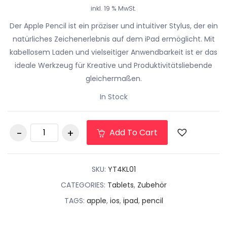
inkl. 19 % MwSt.
Der Apple Pencil ist ein präziser und intuitiver Stylus, der ein
natürliches Zeichenerlebnis auf dem iPad ermöglicht. Mit
kabellosem Laden und vielseitiger Anwendbarkeit ist er das
ideale Werkzeug für Kreative und Produktivitätsliebende
gleichermaßen.
In Stock
Apple Pencil
Add To Cart
(2.Generation)
Eingabestift Weiß
quantity
SKU:
YT4KL01
CATEGORIES:
Tablets
,
Zubehör
TAGS:
apple
,
ios
,
ipad
,
pencil