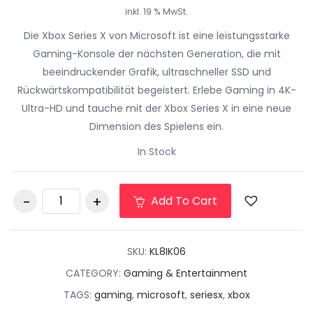
inkl. 19 % MwSt.
Die Xbox Series X von Microsoft ist eine leistungsstarke
Gaming-Konsole der nächsten Generation, die mit
beeindruckender Grafik, ultraschneller SSD und
Rückwärtskompatibilität begeistert. Erlebe Gaming in 4K-
Ultra-HD und tauche mit der Xbox Series X in eine neue
Dimension des Spielens ein.
In Stock
Microsoft Xbox
Add To Cart
Series X 1 TB
quantity
SKU:
KL8IK06
CATEGORY:
Gaming & Entertainment
TAGS:
gaming
,
microsoft
,
seriesx
,
xbox